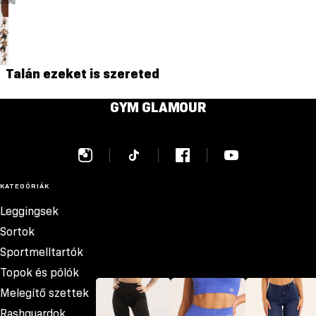
Talán ezeket is szereted
GYM GLAMOUR
KATEGÓRIÁK
Leggingsek
Sortok
Sportmelltartók
Topok és pólók
Melegítő szettek
Rashguardok