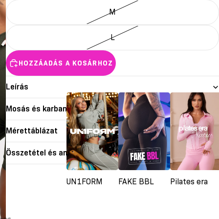
M
L
HOZZÁADÁS A KOSÁRHOZ
Leírás
Mosás és karbantartás
Mérettáblázat
Összetétel és anyagok
UN1FORM
FAKE BBL
Pilates era