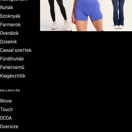
Ruhák
Szoknyák
Farmerok
Overálok
Leggingsek
Sortok
Farmerok
Dzsekik
Casual szettek
Fürdőruhák
Fehérnemű
Kiegészítők
KOLLEKCIÓK
Move
Touch
DODA
Oversize