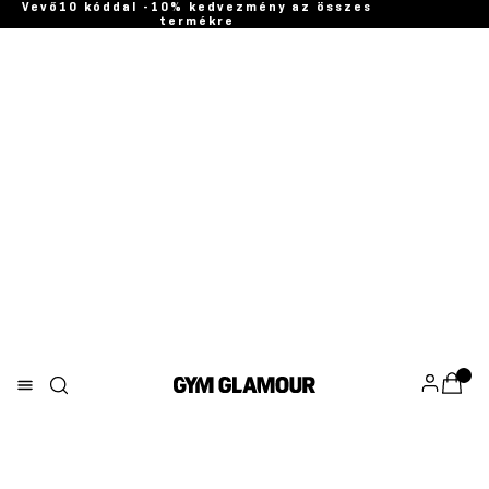
Vevő10 kóddal -10% kedvezmény az összes
termékre