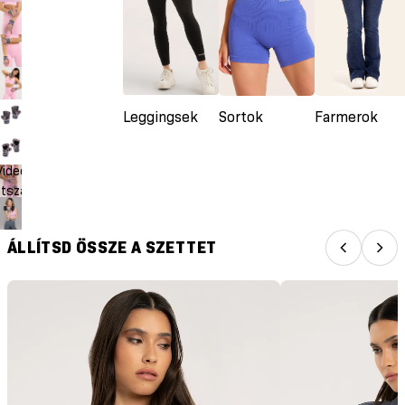
Leggingsek
Sortok
Farmerok
Videó
átszása
ÁLLÍTSD ÖSSZE A SZETTET