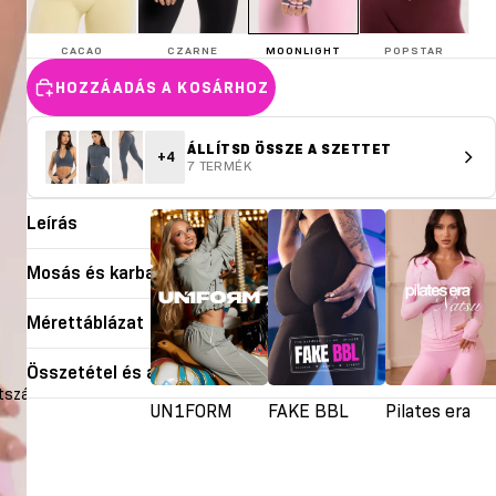
CACAO
CZARNE
MOONLIGHT
POPSTAR
HOZZÁADÁS A KOSÁRHOZ
ÁLLÍTSD ÖSSZE A SZETTET
+4
7 TERMÉK
Leírás
Mosás és karbantartás
Mérettáblázat
Összetétel és anyagok
átszása
UN1FORM
FAKE BBL
Pilates era