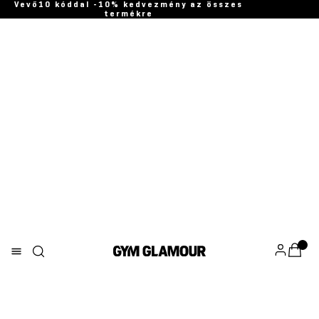
Vevő10 kóddal -10% kedvezmény az összes
termékre