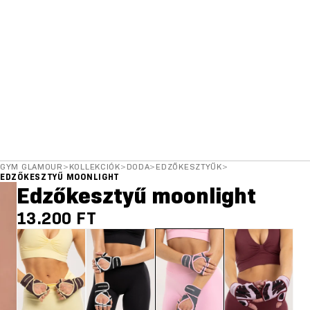
GYM GLAMOUR
>
KOLLEKCIÓK
>
DODA
>
EDZŐKESZTYŰK
>
EDZŐKESZTYŰ MOONLIGHT
Edzőkesztyű moonlight
13.200 FT