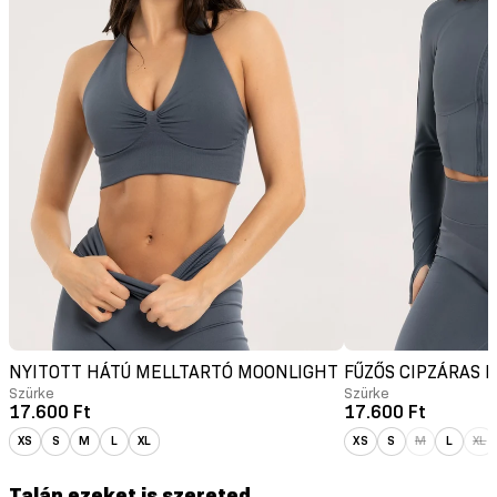
NYITOTT HÁTÚ MELLTARTÓ MOONLIGHT
FŰZŐS CIPZÁRAS 
Szürke
Szürke
17.600 Ft
17.600 Ft
XS
S
M
L
XL
XS
S
M
L
XL
Talán ezeket is szereted