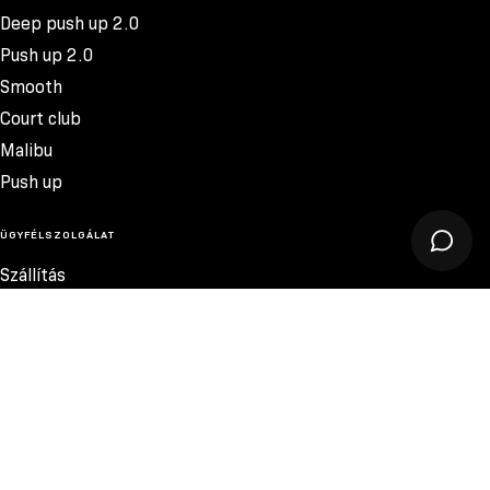
Deep push up 2.0
Push up 2.0
Smooth
Court club
Malibu
Push up
ÜGYFÉLSZOLGÁLAT
Szállítás
Termékvisszatérítés
Reklamációk
Méretek
13.200 FT
Szabályzat
Elérhetőség
Adatvédelmi szabályzat