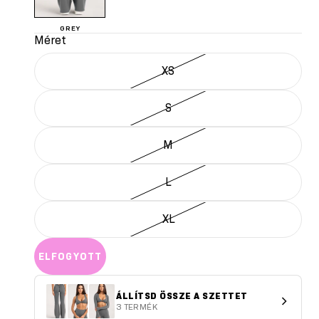
GREY
Méret
XS
S
M
L
XL
ELFOGYOTT
ÁLLÍTSD ÖSSZE A SZETTET
3 TERMÉK