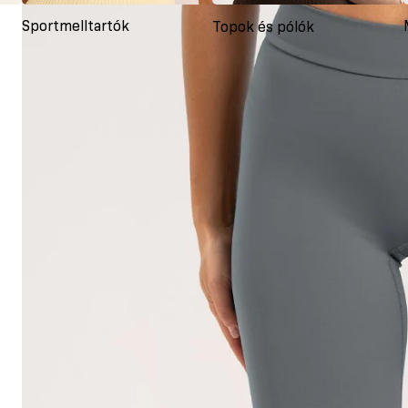
Sportmelltartók
Topok és pólók