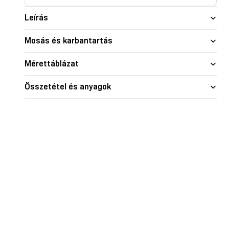
nd skin
Glow
Shape je
Leírás
Mosás és karbantartás
Mérettáblázat
Összetétel és anyagok