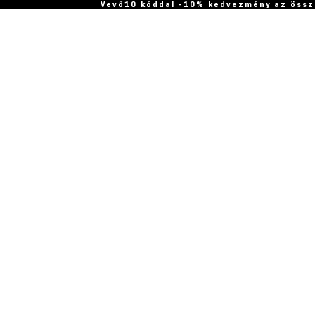
Vevő10 kóddal -10% kedvezmény az össz