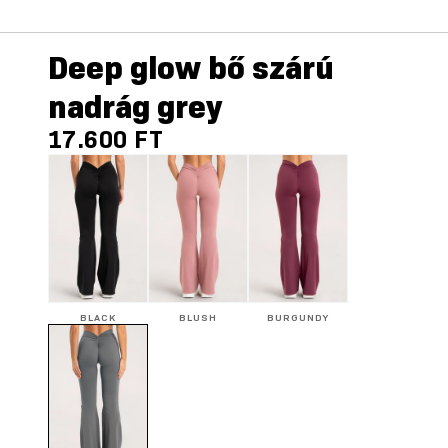
Deep glow bő szárú
nadrág grey
17.600 FT
BLACK
BLUSH
BURGUNDY