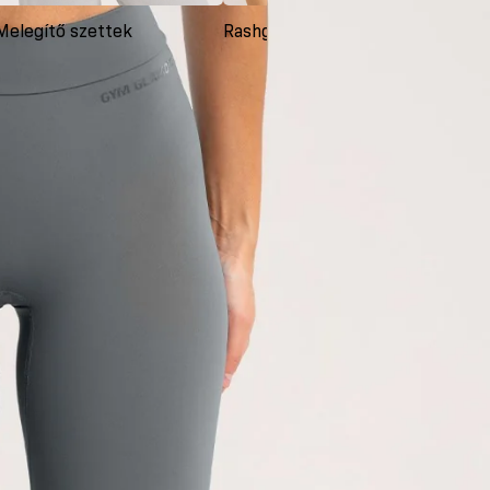
Melegítő szettek
Rashguardok
Ruh