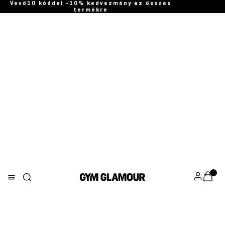
Vevő10 kóddal -10% kedvezmény az összes
termékre