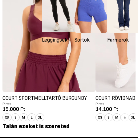
Leggingsek
Sortok
Farmerok
COURT SPORTMELLTARTÓ BURGUNDY
COURT RÖVIDNAD
Piros
Piros
15.000 Ft
14.100 Ft
XS
S
M
L
XL
XS
S
M
L
XL
Talán ezeket is szereted