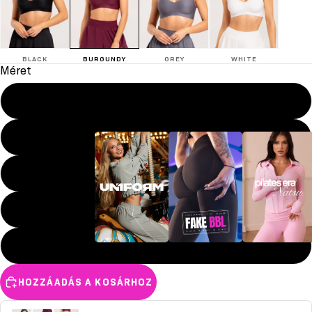
BLACK
BURGUNDY
GREY
WHITE
Méret
XS
S
M
L
XL
UN1FORM
FAKE BBL
Pilates era
HOZZÁADÁS A KOSÁRHOZ