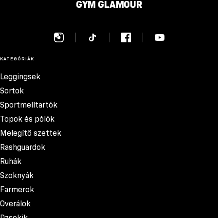
GYM GLAMOUR
KATEGÓRIÁK
Leggingsek
Sortok
Sportmelltartók
Topok és pólók
Melegítő szettek
Rashguardok
Ruhák
Szoknyák
Farmerok
Overálok
Dzsekik