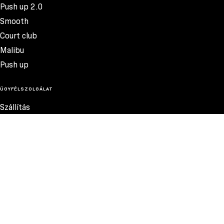
Push up 2.0
Smooth
Court club
Malibu
Push up
ÜGYFÉLSZOLGÁLAT
Szállítás
Termékvisszatérítés
Reklamációk
Méretek
15.000 FT
Szabályzat
Elérhetőség
Adatvédelmi szabályzat