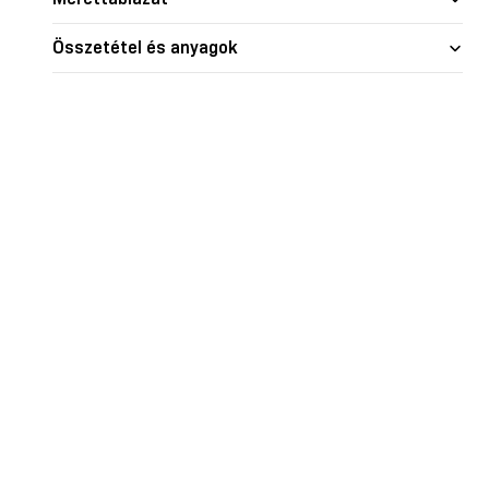
nd skin
Glow
Shape je
Összetétel és anyagok