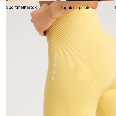
Sportmelltartók
Topok és pólók