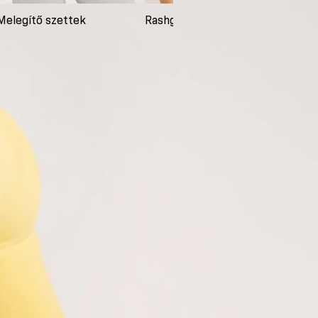
Melegítő szettek
Rashguardok
Ruh