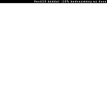
Vevő10 kóddal -10% kedvezmény az össz