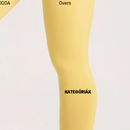
DODA
Oversize
Seco
KATEGÓRIÁK