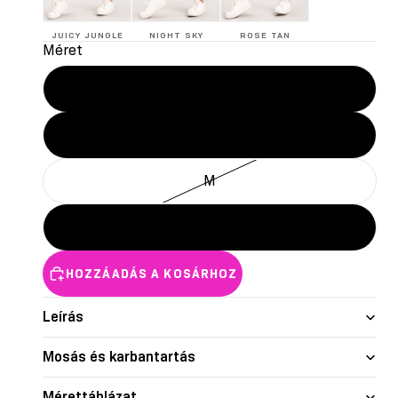
JUICY JUNGLE
NIGHT SKY
ROSE TAN
Méret
XS
S
M
L
HOZZÁADÁS A KOSÁRHOZ
Leírás
Mosás és karbantartás
Mérettáblázat