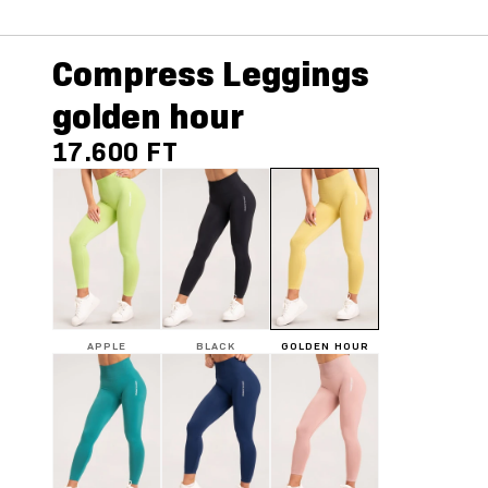
Compress Leggings
golden hour
17.600 FT
APPLE
BLACK
GOLDEN HOUR