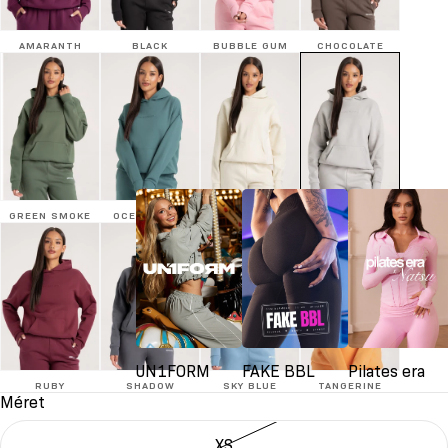
AMARANTH
BLACK
BUBBLE GUM
CHOCOLATE
GREEN SMOKE
OCEAN GLOW
OFF WHITE
PLATINUM
UN1FORM
FAKE BBL
Pilates era
RUBY
SHADOW
SKY BLUE
TANGERINE
Méret
XS