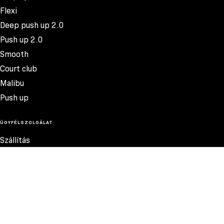
Flexi
Deep push up 2.0
Push up 2.0
Smooth
Court club
Malibu
Push up
ÜGYFÉLSZOLGÁLAT
Szállítás
Termékvisszatérítés
Reklamációk
Méretek
17.600 FT
Szabályzat
Elérhetőség