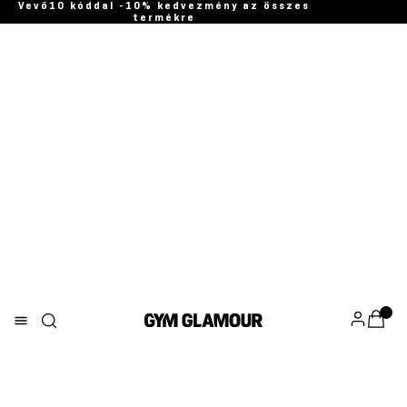
Vevő10 kóddal -10% kedvezmény az összes
termékre