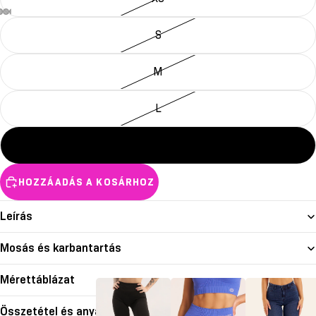
S
M
L
XL
HOZZÁADÁS A KOSÁRHOZ
Leírás
Mosás és karbantartás
Mérettáblázat
Összetétel és anyagok