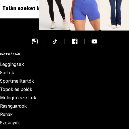
Talán ezeket is szereted
GYM GLAMOUR
Leggingsek
Sortok
Farmerok
KATEGÓRIÁK
Leggingsek
Sortok
Sportmelltartók
Topok és pólók
Melegítő szettek
Rashguardok
Ruhák
Szoknyák