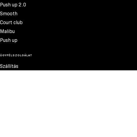
Push up 2.0
Smooth
Court club
Malibu
Push up
ÜGYFÉLSZOLGÁLAT
Szállítás
Termékvisszatérítés
Reklamációk
Méretek
Szabályzat
Elérhetőség
Adatvédelmi szabályzat