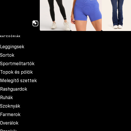
GYM GLAMOUR
KATEGÓRIÁK
Leggingsek
Sortok
Farmerok
Leggingsek
Sortok
Sportmelltartók
Topok és pólók
Melegítő szettek
Rashguardok
Ruhák
Szoknyák
Farmerok
Overálok