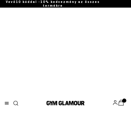
Vevő10 kóddal -10% kedvezmény az összes
termékre