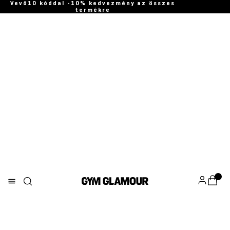
Vevő10 kóddal -10% kedvezmény az összes
termékre