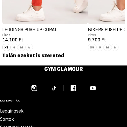
LEGGINGS PUSH UP CORAL
BIKERS PUSH UP 
Piros
Piros
14.100 Ft
9.700 Ft
XS
S
M
L
XS
S
M
L
Talán ezeket is szereted
GYM GLAMOUR
KATEGÓRIÁK
Leggingsek
Sortok