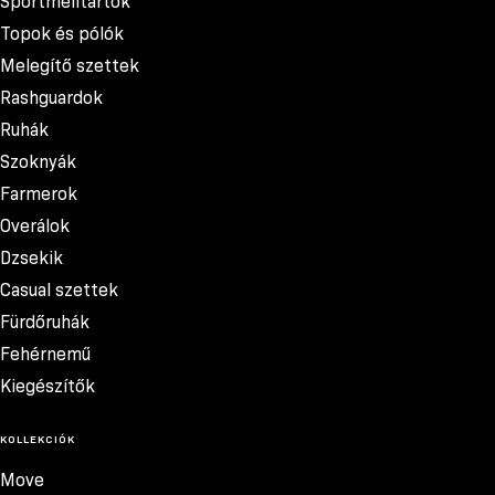
Sportmelltartók
Topok és pólók
Melegítő szettek
Rashguardok
Ruhák
Szoknyák
Farmerok
Overálok
Dzsekik
Casual szettek
Fürdőruhák
Fehérnemű
Kiegészítők
KOLLEKCIÓK
Move