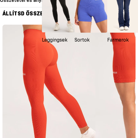
Összetétel és anyagok
ÁLLÍTSD ÖSSZE A SZETTET
Leggingsek
Sortok
Farmerok