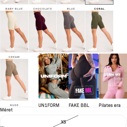
BABY BLUE
CHOCOLATE
BLUE
CORAL
CREAM
GRAPE
GREY
KHAKI
UN1FORM
FAKE BBL
Pilates era
NUDE
Méret
XS