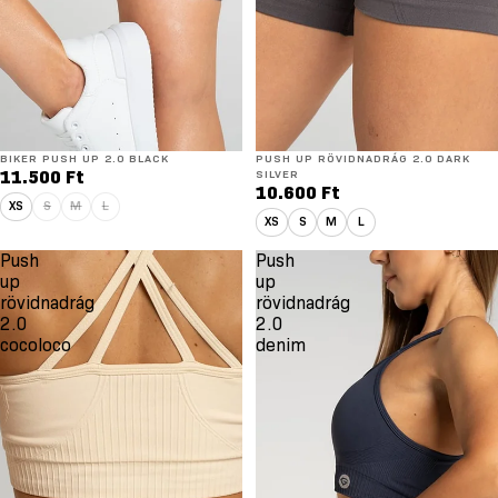
BIKER PUSH UP 2.0 BLACK
PUSH UP RÖVIDNADRÁG 2.0 DARK
11.500 Ft
SILVER
10.600 Ft
XS
S
M
L
XS
S
M
L
Push
Push
up
up
rövidnadrág
rövidnadrág
2.0
2.0
cocoloco
denim