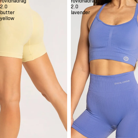
rövidnadrág
rövidnadrág
2.0
2.0
butter
lavender
yellow