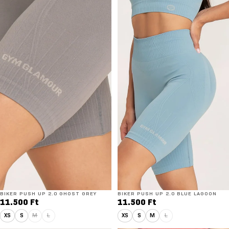
BIKER PUSH UP 2.0 GHOST GREY
BIKER PUSH UP 2.0 BLUE LAGOON
11.500 Ft
11.500 Ft
XS
S
M
L
XS
S
M
L