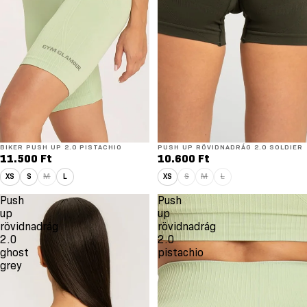
BIKER PUSH UP 2.0 PISTACHIO
PUSH UP RÖVIDNADRÁG 2.0 SOLDIER
11.500 Ft
10.600 Ft
XS
S
M
L
XS
S
M
L
Push
Push
up
up
rövidnadrág
rövidnadrág
2.0
2.0
ghost
pistachio
grey