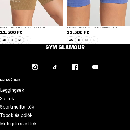
BIKER PUSH UP 2.0 SAFARI
BIKER PUSH UP 2.0 LAVENDER
11.500 Ft
11.500 Ft
XS
S
M
L
XS
S
M
L
GYM GLAMOUR
KATEGÓRIÁK
Leggingsek
Sortok
Sportmelltartók
Topok és pólók
Melegítő szettek