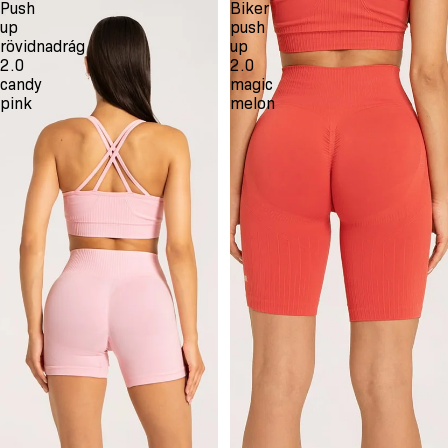
Push
Biker
up
push
rövidnadrág
up
2.0
2.0
candy
magic
pink
melon