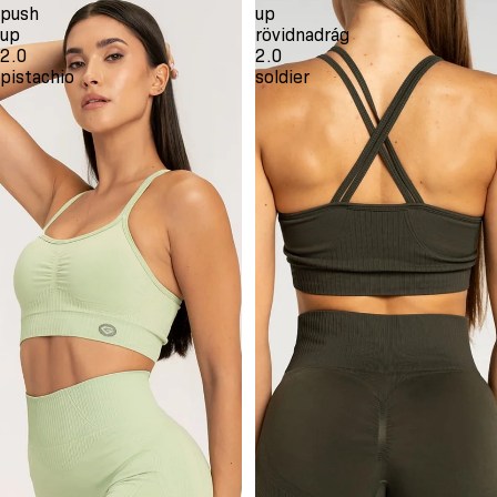
push
up
up
rövidnadrág
2.0
2.0
pistachio
soldier