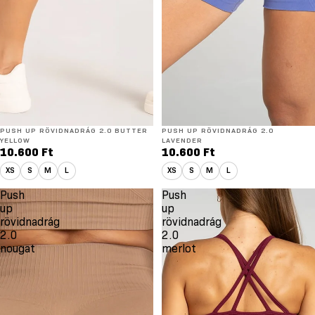
PUSH UP RÖVIDNADRÁG 2.0 BUTTER
PUSH UP RÖVIDNADRÁG 2.0
YELLOW
LAVENDER
10.600 Ft
10.600 Ft
XS
S
M
L
XS
S
M
L
Push
Push
up
up
rövidnadrág
rövidnadrág
2.0
2.0
nougat
merlot