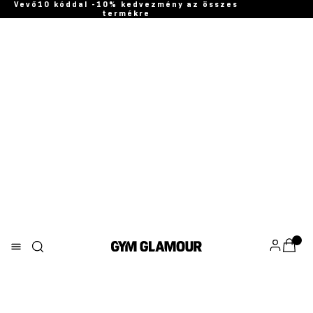
Vevő10 kóddal -10% kedvezmény az összes
termékre