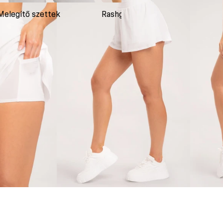
Melegítő szettek
Rashguardok
Ruh