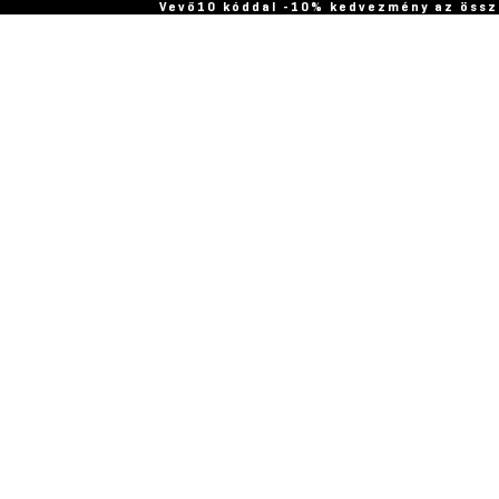
Vevő10 kóddal -10% kedvezmény az össz