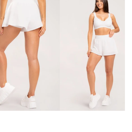
Overálok
ák
Szoknyák