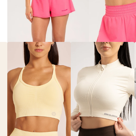
COURT RÖVIDNADRÁG FLAMINGO
14.100 Ft
XS
S
M
L
XL
Court