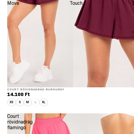
Move
Touch
COURT RÖVIDNADRÁG BURGUNDY
14.100 Ft
XS
S
M
L
XL
Court
rövidnadrág
flamingo