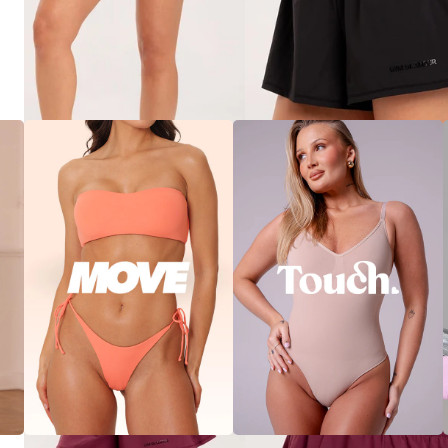
COURT RÖVIDNADRÁG BLACK
14.100 Ft
XS
S
M
L
XL
Court
rövidnadrág
burgundy