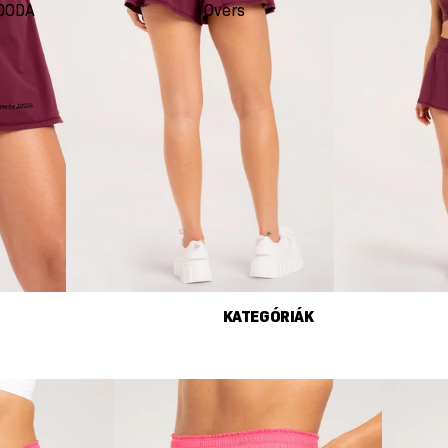
DODA
Oversize
Seco
KATEGÓRIÁK