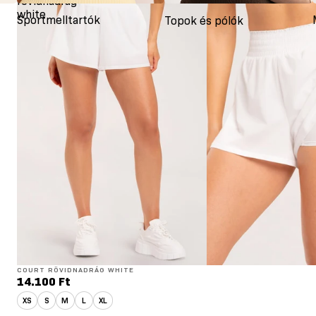
rövidnadrág
white
Sportmelltartók
Topok és pólók
COURT RÖVIDNADRÁG WHITE
14.100 Ft
XS
S
M
L
XL