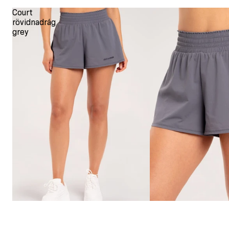
Court
rövidnadrág
grey
COURT RÖVIDNADRÁG GREY
14.100 Ft