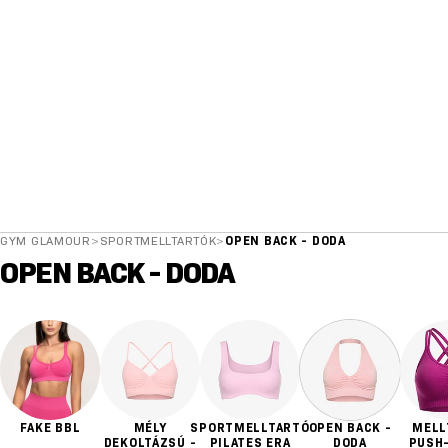
GYM GLAMOUR
>
SPORTMELLTARTÓK
>
OPEN BACK - DODA
OPEN BACK - DODA
FAKE BBL
MÉLY
SPORTMELLTARTÓ
OPEN BACK -
MELL
DEKOLTÁZSÚ -
PILATES ERA
DODA
PUSH-