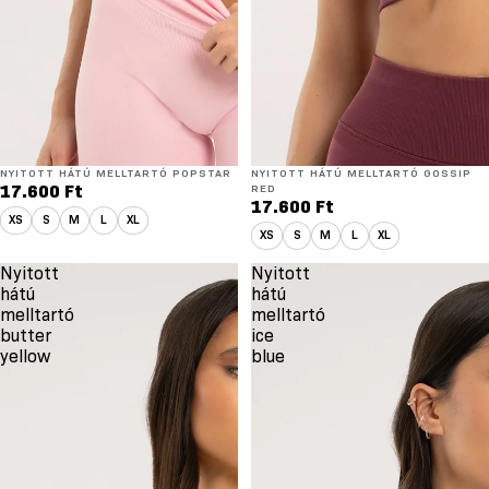
NYITOTT HÁTÚ MELLTARTÓ POPSTAR
NYITOTT HÁTÚ MELLTARTÓ GOSSIP
17.600 Ft
RED
17.600 Ft
XS
S
M
L
XL
XS
S
M
L
XL
Nyitott
Nyitott
hátú
hátú
melltartó
melltartó
butter
ice
yellow
blue