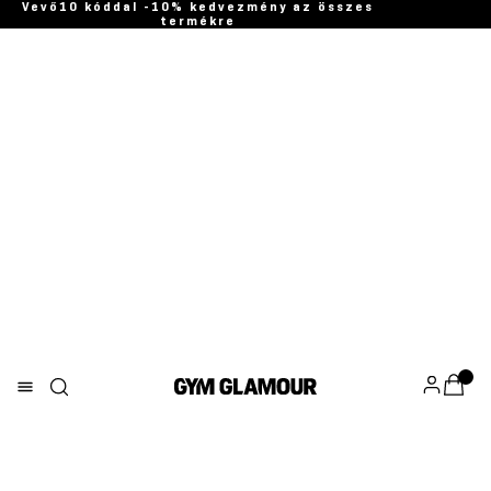
Vevő10 kóddal -10% kedvezmény az összes
termékre