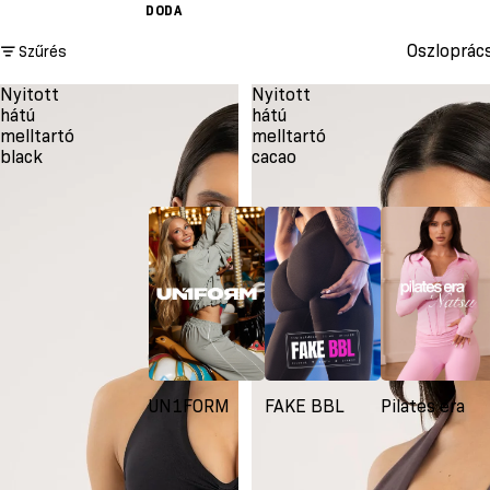
DODA
Oszloprác
Szűrés
Nyitott
Nyitott
hátú
hátú
melltartó
melltartó
black
cacao
UN1FORM
FAKE BBL
Pilates era