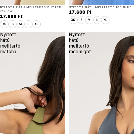
NYITOTT HÁTÚ MELLTARTÓ BUTTER
NYITOTT HÁTÚ MELLTARTÓ ICE BLUE
YELLOW
17.600 Ft
17.600 Ft
XS
S
M
L
XL
XS
S
M
L
XL
Nyitott
Nyitott
hátú
hátú
melltartó
melltartó
matcha
moonlight