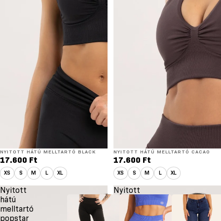
NYITOTT HÁTÚ MELLTARTÓ BLACK
NYITOTT HÁTÚ MELLTARTÓ CACAO
17.600 Ft
17.600 Ft
XS
S
M
L
XL
XS
S
M
L
XL
Nyitott
Nyitott
hátú
hátú
melltartó
melltartó
popstar
gossip