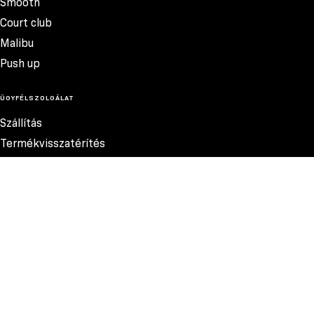
Smooth
Court club
Malibu
Push up
ÜGYFÉLSZOLGÁLAT
Szállítás
Termékvisszatérítés
Reklamációk
Méretek
Szabályzat
Elérhetőség
Adatvédelmi szabályzat
MEGBÍZHATÓ FIZETÉSI MÓDOK