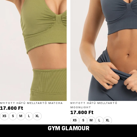
NYITOTT HÁTÚ MELLTARTÓ MATCHA
NYITOTT HÁTÚ MELLTARTÓ
17.600 Ft
MOONLIGHT
17.600 Ft
XS
S
M
L
XL
XS
S
M
L
XL
GYM GLAMOUR