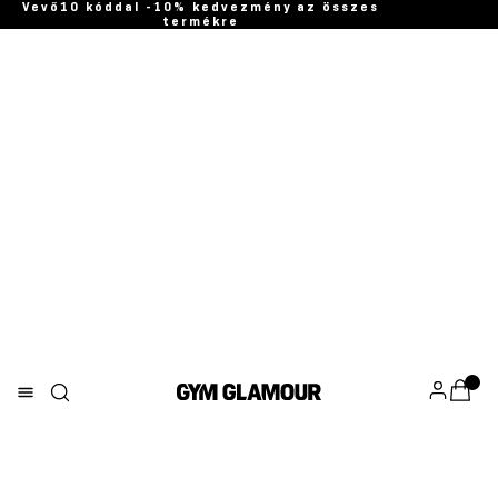
Vevő10 kóddal -10% kedvezmény az összes
termékre