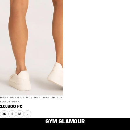
DEEP PUSH UP RÖVIDNADRÁG UP 2.0
CANDY PINK
10.600 Ft
XS
S
M
L
GYM GLAMOUR