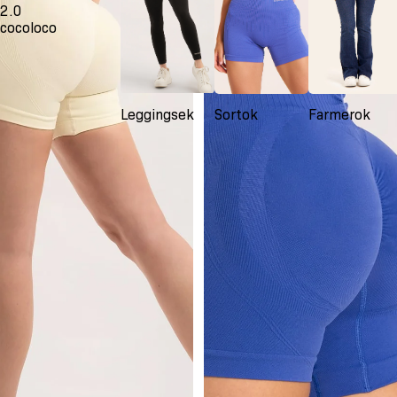
2.0
up
cocoloco
2.0
indigo
Leggingsek
Sortok
Farmerok