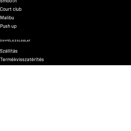
Smooth
Court club
Malibu
Push up
ÜGYFÉLSZOLGÁLAT
Szállítás
Termékvisszatérítés
Reklamációk
Méretek
Szabályzat
Elérhetőség
Adatvédelmi szabályzat
MEGBÍZHATÓ FIZETÉSI MÓDOK