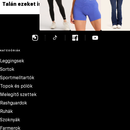
Talán ezeket is szereted
szása
GYM GLAMOUR
Leggingsek
Sortok
Farmerok
KATEGÓRIÁK
Leggingsek
Sortok
Sportmelltartók
Topok és pólók
Melegítő szettek
Rashguardok
Ruhák
Szoknyák
Farmerok