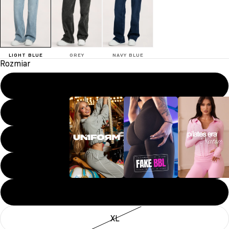
LIGHT BLUE
GREY
NAVY BLUE
Rozmiar
XXS
XS
S
M
UN1FORM
FAKE BBL
Pilates era
L
XL