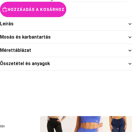
HOZZÁADÁS A KOSÁRHOZ
Leírás
Mosás és karbantartás
Mérettáblázat
Összetétel és anyagok
deó