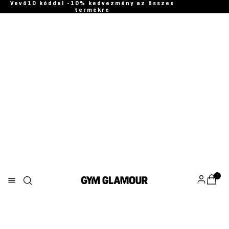
Vevő10 kóddal -10% kedvezmény az összes
termékre