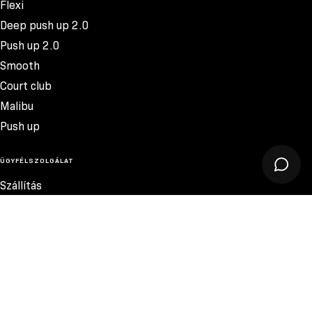
Flexi
Deep push up 2.0
Push up 2.0
Smooth
Court club
Malibu
Push up
ÜGYFÉLSZOLGÁLAT
Szállítás
Termékvisszatérítés
Reklamációk
Méretek
19.300 FT
Szabályzat
Elérhetőség
Adatvédelmi szabályzat