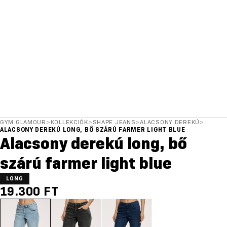
GYM GLAMOUR
>
KOLLEKCIÓK
>
SHAPE JEANS
>
ALACSONY DEREKÚ
>
ALACSONY DEREKÚ LONG, BŐ SZÁRÚ FARMER LIGHT BLUE
Alacsony derekú long, bő
szárú farmer light blue
LONG
19.300 FT